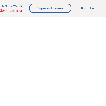
00-200-98-38
Ru
En
Обратный звонок
kmr-russia.ru