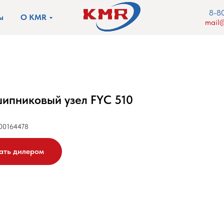
8-8
ы
О KMR
mail@
ипниковый узел FYC 510
00164478
ать дилером