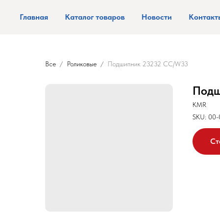
Главная
Каталог товаров
Новости
Контакт
Все
Роликовые
Подшипник 23232 CC/W33
Подш
KMR
SKU:
00-
Ст