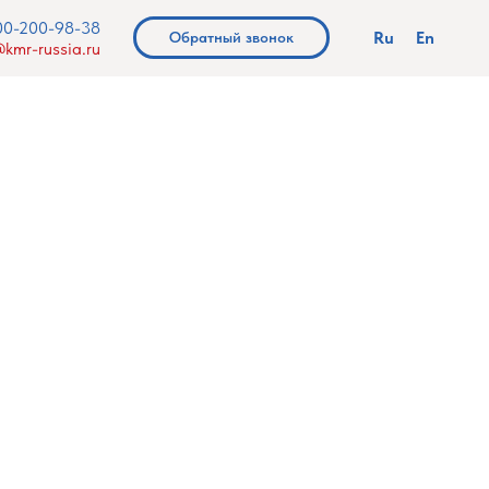
00-200-98-38
Ru
En
Обратный звонок
kmr-russia.ru