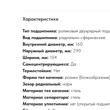
Характеристики
Тип подшипника:
роликовый двухрядный под
Вид подшипника:
радиально-сферические
Внутренний диаметр, мм:
160
Наружный диаметр, мм:
290
Ширина, мм:
104
Самоцентрирующиеся:
Да
Термостойкие:
Нет
Форма тел качения:
ролики (бочкообразные
Зазор радиальный:
норм
Материал тел качения:
сталь
Материал сепаратора:
сталь
Материал уплотнения:
нет (открытый подшип