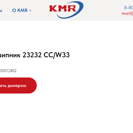
8-8
ы
О KMR
mail@
ипник 23232 CC/W33
00012402
ать дилером