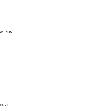
шипник
)
ник)