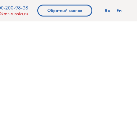
00-200-98-38
Ru
En
Обратный звонок
kmr-russia.ru