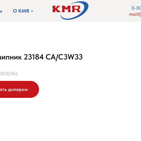
8-8
ы
О KMR
mail@
ипник 23184 CA/C3W33
00122765
ать дилером