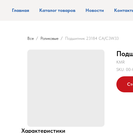
Главная
Каталог товаров
Новости
Контакт
Все
Роликовые
Подшипник 23184 CA/C3W33
Подш
KMR
SKU:
00-
Ст
Характеристики