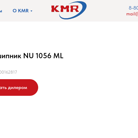
8-8
ы
О KMR
mail@
ипник NU 1056 ML
00162817
ать дилером