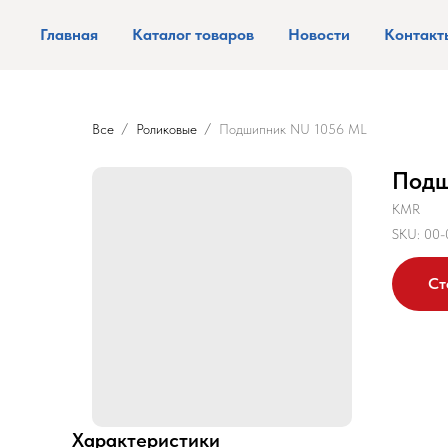
Главная
Каталог товаров
Новости
Контакт
Все
Роликовые
Подшипник NU 1056 ML
Подш
KMR
SKU:
00-
Ст
Характеристики