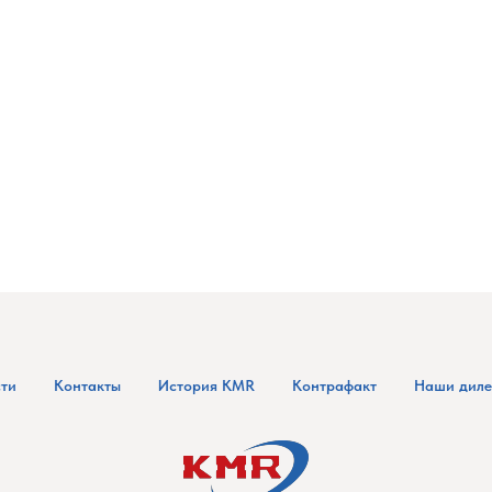
ти
Контакты
История KMR
Контрафакт
Наши дил