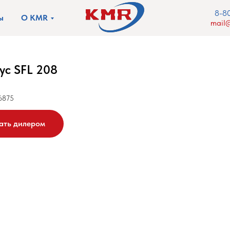
8-8
ы
О KMR
mail@
ус SFL 208
6875
ать дилером