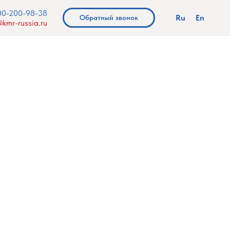
00-200-98-38
Ru
En
Обратный звонок
kmr-russia.ru