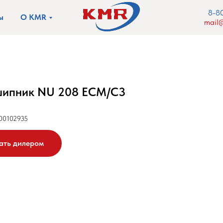
8-8
ы
О KMR
mail@
ипник NU 208 ECM/C3
00102935
ать дилером