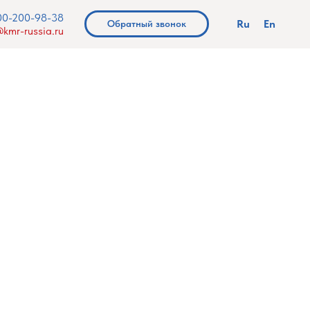
00-200-98-38
Ru
En
Обратный звонок
kmr-russia.ru