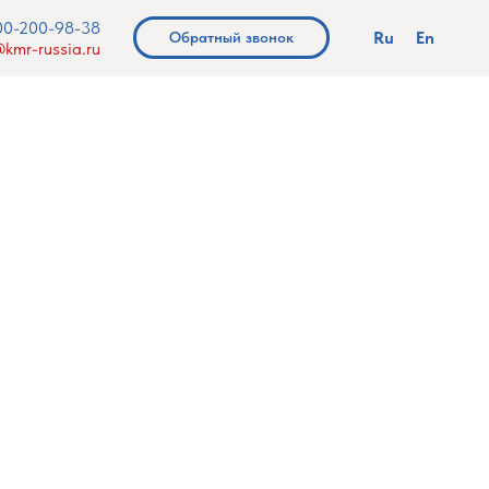
00-200-98-38
Ru
En
Обратный звонок
kmr-russia.ru