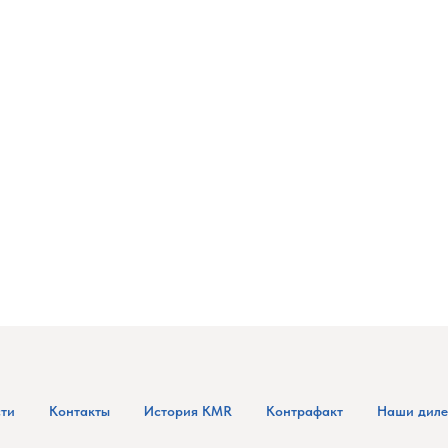
ти
Контакты
История KMR
Контрафакт
Наши дил