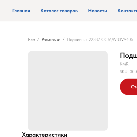
Главная
Каталог товаров
Новости
Контакт
Все
Роликовые
Подшипник 22332 CCJA/W33VA405
Подш
KMR
SKU:
00-
Ст
Характеристики