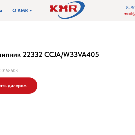
8-8
ы
О KMR
mail@
ипник 22332 CCJA/W33VA405
00158608
ать дилером