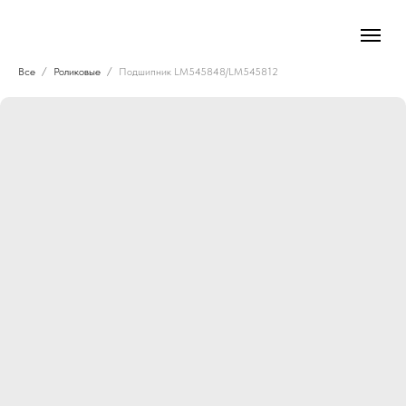
Все
Роликовые
Подшипник LM545848/LM545812