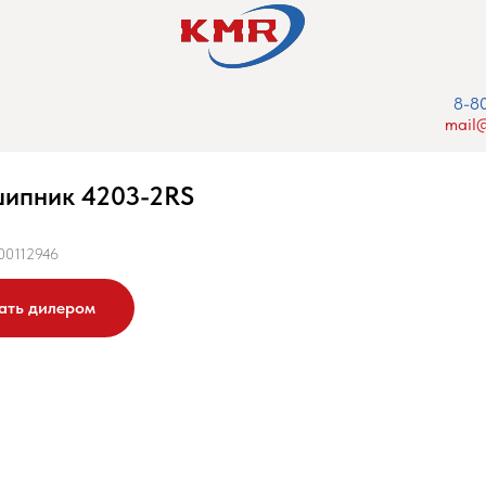
8-8
mail@
ипник 4203-2RS
00112946
ать дилером