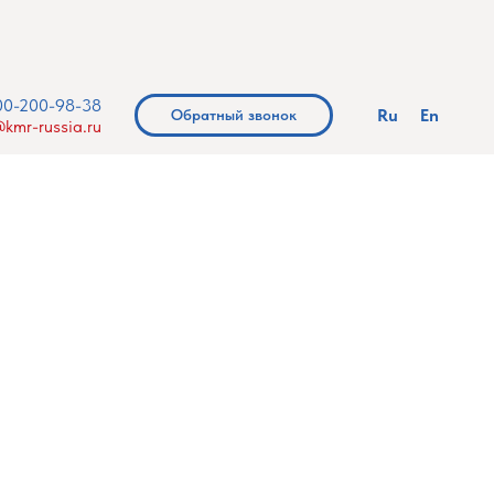
00-200-98-38
Ru
En
Обратный звонок
kmr-russia.ru