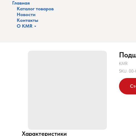
Главная
Каталог товаров
Новости
Контакты
О KMR
Все
Шариковые
Подшипник 4203-2RS
Подш
KMR
SKU:
00-
Ст
Характеристики