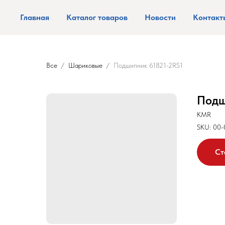
Главная
Каталог товаров
Новости
Контакт
Все
Шариковые
Подшипник 61821-2RS1
Подш
KMR
SKU:
00-
Ст