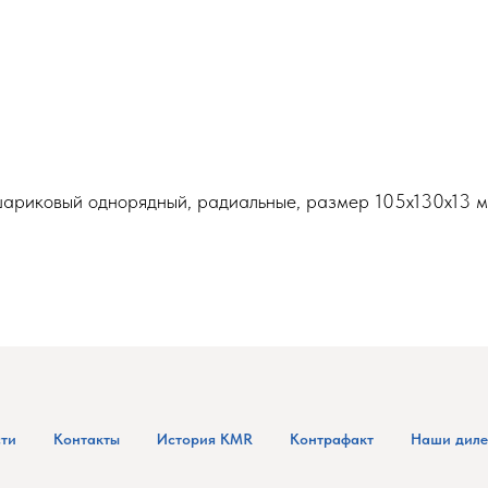
шариковый однорядный, радиальные, размер 105x130x13 
ти
Контакты
История KMR
Контрафакт
Наши дил