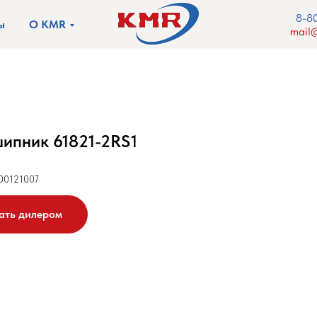
8-8
ы
О KMR
mail@
ипник 61821-2RS1
00121007
ать дилером