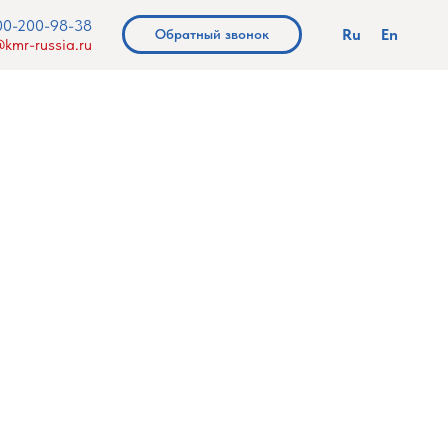
00-200-98-38
Ru
En
Обратный звонок
kmr-russia.ru