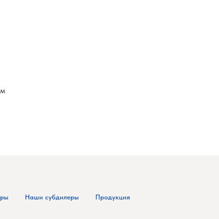
мм
еры
Наши субдилеры
Продукция