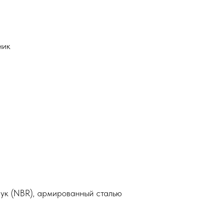
ник
чук (NBR), армированный сталью