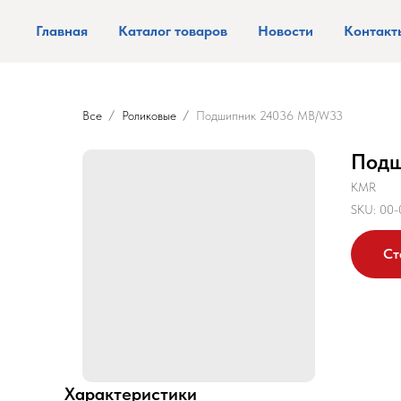
Главная
Каталог товаров
Новости
Контакт
Все
Роликовые
Подшипник 24036 MB/W33
Подш
KMR
SKU:
00-
Ст
Характеристики