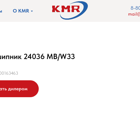
8-8
ы
О KMR
mail@
ипник 24036 MB/W33
00163463
ать дилером