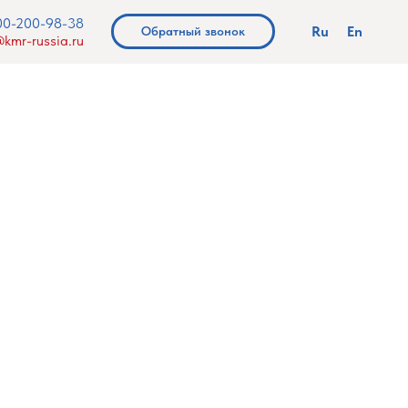
00-200-98-38
Ru
En
Обратный звонок
kmr-russia.ru