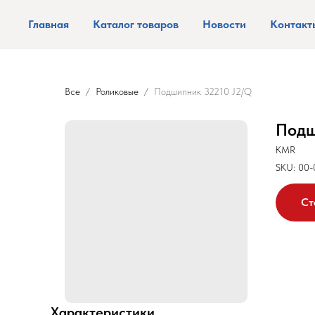
Главная
Каталог товаров
Новости
Контакт
Все
Роликовые
Подшипник 32210 J2/Q
Подш
KMR
SKU:
00-
Ст
Характеристики