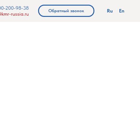
00-200-98-38
Ru
En
Обратный звонок
kmr-russia.ru