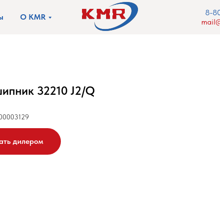
8-8
ы
О KMR
mail@
ипник 32210 J2/Q
00003129
ать дилером