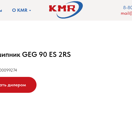
8-8
ы
О KMR
mail@
ипник GEG 90 ES 2RS
00099274
ать дилером