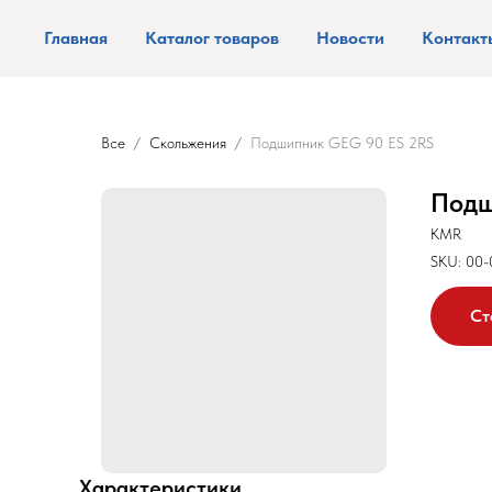
Главная
Каталог товаров
Новости
Контакт
Все
Скольжения
Подшипник GEG 90 ES 2RS
Подш
KMR
SKU:
00-
Ст
Характеристики