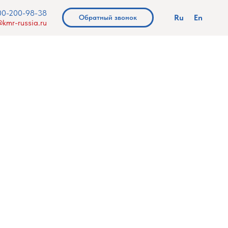
00-200-98-38
Ru
En
Обратный звонок
kmr-russia.ru