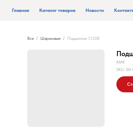
Главная
Каталог товаров
Новости
Контакт
Все
Шариковые
Подшипник 51208
Подш
KMR
SKU:
00-
Ст