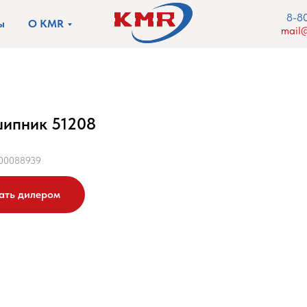
8-8
ы
О KMR
mail@
ипник 51208
00088939
ать дилером