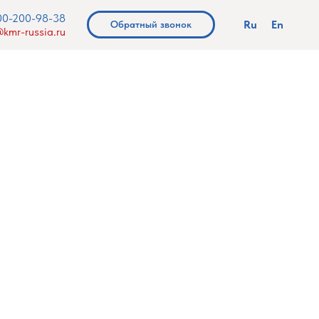
00-200-98-38
Ru
En
Обратный звонок
kmr-russia.ru