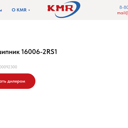
8-8
ы
О KMR
mail@
ипник 16006-2RS1
00092300
ать дилером