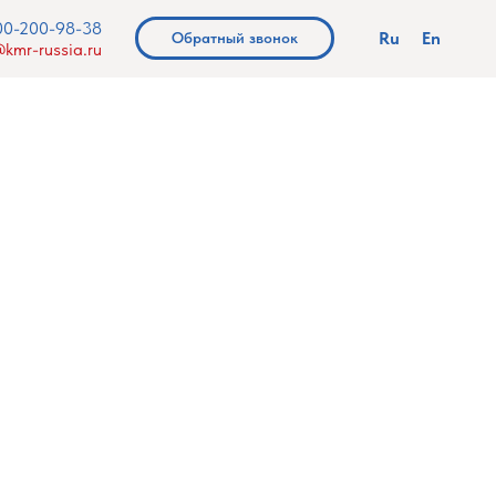
00-200-98-38
Ru
En
Обратный звонок
kmr-russia.ru