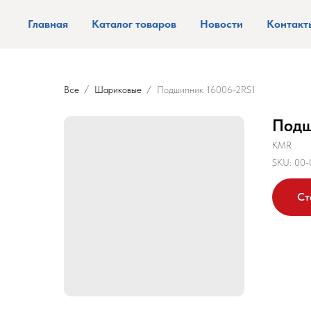
Главная
Каталог товаров
Новости
Контакт
Все
Шариковые
Подшипник 16006-2RS1
Подш
KMR
SKU:
00-
Ст