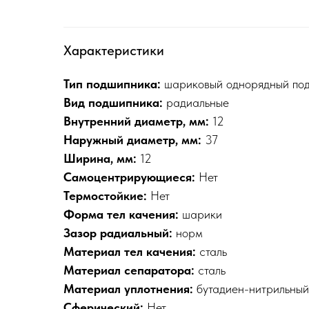
Характеристики
Тип подшипника:
шариковый однорядный по
Вид подшипника:
радиальные
Внутренний диаметр, мм:
12
Наружный диаметр, мм:
37
Ширина, мм:
12
Самоцентрирующиеся:
Нет
Термостойкие:
Нет
Форма тел качения:
шарики
Зазор радиальный:
норм
Материал тел качения:
сталь
Материал сепаратора:
сталь
Материал уплотнения:
бутадиен-нитрильный
Сферический:
Нет