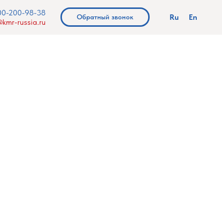
00-200-98-38
Ru
En
Обратный звонок
kmr-russia.ru