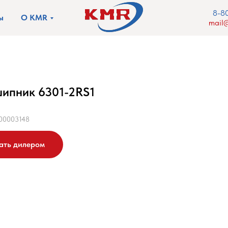
8-8
ы
О KMR
mail@
ипник 6301-2RS1
00003148
ать дилером