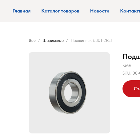
Главная
Каталог товаров
Новости
Контакт
Все
Шариковые
Подшипник 6301-2RS1
Подш
KMR
SKU:
00-
Ст