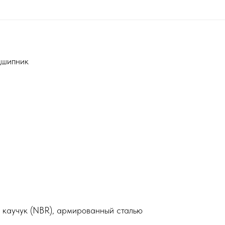
дшипник
 каучук (NBR), армированный сталью