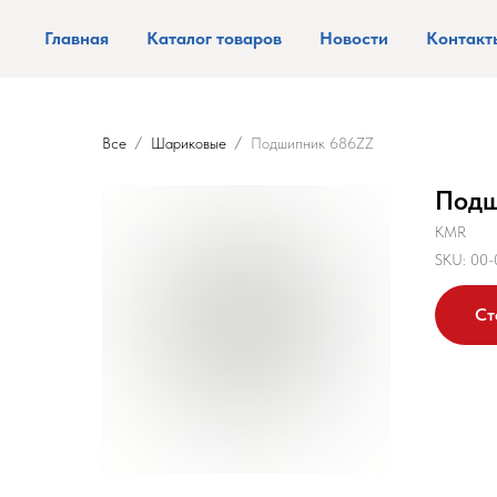
Главная
Каталог товаров
Новости
Контакт
Все
Шариковые
Подшипник 686ZZ
Подш
KMR
SKU:
00-
Ст