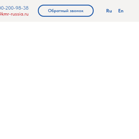
00-200-98-38
Ru
En
Обратный звонок
kmr-russia.ru