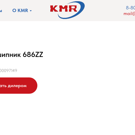
8-8
ы
О KMR
mail@
ипник 686ZZ
00097149
ать дилером