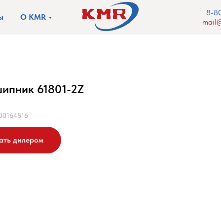
8-8
ы
О KMR
mail@
ипник 61801-2Z
00164816
ать дилером