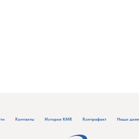
ти
Контакты
История KMR
Контрафакт
Наши дил