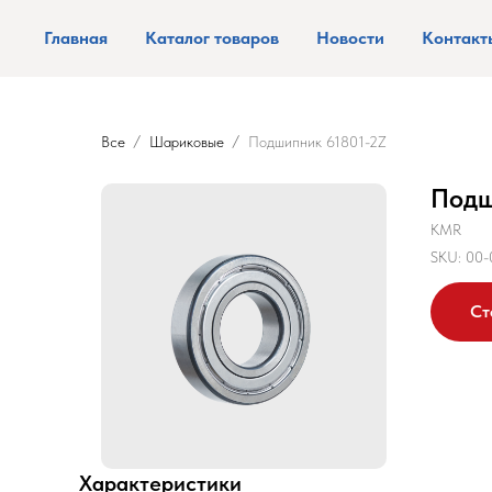
Главная
Каталог товаров
Новости
Контакт
Все
Шариковые
Подшипник 61801-2Z
Подш
KMR
SKU:
00-
Ст
Характеристики