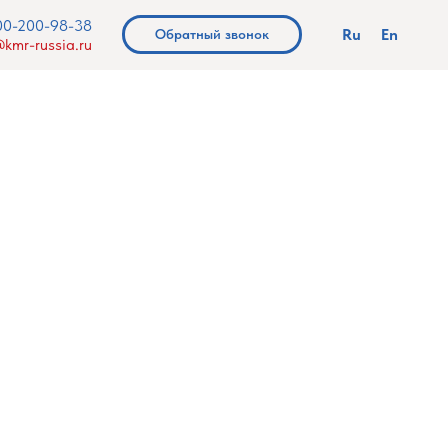
00-200-98-38
Ru
En
Обратный звонок
kmr-russia.ru