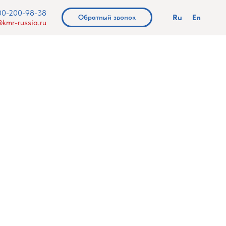
00-200-98-38
Ru
En
Обратный звонок
kmr-russia.ru