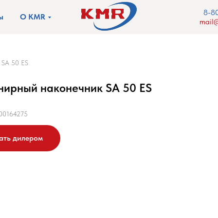
8-8
ы
О KMR
mail@
 SA 50 ES
ирный наконечник SA 50 ES
00164275
ать дилером